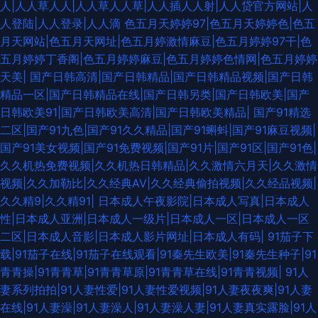
人|人人草人人|人人草人人草|人人插人人射|人人贷官方网站|人
草91娱乐 97視频 久久理论婷婷网 久久伊人一区 18欧美午夜网站 第一福利
人登陆|人人登录|人人滴
色五月天婷婷97|色五月天婷婷色|色五
月天网站|色五月天网址|色五月婷激情麻豆|色五月婷婷97干|色
美女91 成人伊人丫视频 九一免费在线观看 女同91 超碰无码av 国产人妖群交
五月婷婷丁香阁|色五月婷婷麻豆|色五月婷婷色情网|色五月婷婷
天美|
国产日韩高清|国产日韩精品|国产日韩精品视频|国产日韩
国产久久 成人午夜剧场 欧美特黄AAA 黑丝导航 91久久一 A片网纸 91熟女精
精品一区|国产日韩精品在线|国产日韩另类|国产日韩欧美|国产
日韩欧美91|国产日韩欧美高清|国产日韩欧美精品|
国产91精选
品91 欧美三区视频 欧美老妇 日韩免费性网站 五月狼人AV 日韩无码A级片 九
二区|国产91九色|国产91久久精品|国产91蝌蚪|国产91麻豆视频|
国产91美女视频|国产91免费视频|国产91片|国产91区|国产91色|
一福利区 人妖三级片 久草成人福利 精品中文在线 97骚资源 黑人激情AV 激
久久机热免费视频|久久机热日韩精品|久久激情六月天|久久激情
视频|久久加勒比|久久经典AV|久久经典偷拍视频|久久经品视频|
情福利影院 国产综合五五 亚洲天堂官方网站 黑料导航福利 97操操 女优在线
久久精9|久久精91|
日本成人午夜影院|日本成人写真|日本成人
性|日本成人亚洲|日本成人一级片|日本成人一区|日本成人一区
观看 草逼网站 91av福利 日本A网址 蜜桃内射91 操逼视频A 91人妻精 最新黄
二区|日本成人音影|日本成人影片网址|日本成人有码|
91茄子下
载|91茄子在线|91茄子在线观看|91秦先生欧美|91秦先生种子|91
色亚洲网址 麻豆果冻大香蕉 无码专区伦理三级 久久伊人成人 人人干91 美女
青青操|91青青草|91青青草原|91青青草在线|91青青视频|
91人
妻系列拍拍|91人妻性爱|91人妻性爱视频|91人妻夜夜爽|91人妻
被操蜜桃91 AV天堂老司机 老司机91在线 人妖伪娘在线播放 韩国福利电影网
在线|91人妻澡|91人妻澡人|91人妻澡人妻|91人妻真实露脸|91人