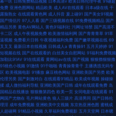
幕一区
日韩免费精品视频
日本高清v
欧美日韩伦理午夜
91碰超
网站直接看 成人在线观看网址 天美传媒麻豆MD 91公司制作传媒 传媒在线
免费
亚洲色图网站
精品欧美
成人AV在线观看
日本a级在线
干
露脸熟女
在线观看黄色网
成人抖音
爰上碰91
国产美女91视频
观看 国产福利导航精 黄色三级片网址 91视频在线导航 超碰免费97 五月花
国产情侣片
97人人看
国产三级视频在线
91免费视频精品
国产
精品另类
黄色AV网站人
黄色91福利社
污网址18禁
国产高清不
AV电影网 午夜璐璐 午夜av伦理 欧美A网站 超碰人人草人人干 www插com
卡二区
成人午夜视频免费
欧美激情福利网
国产青青青草
91草
逼视频
免费看片日韩
午夜视频福利免费
国产嫩草视频在线
69
AV伊人影院 91秀秀 天堂AV11 浮力国产第一页 国产成人论坛 日韩人妻无码
叉叉叉
最新日本在线视频
日韩成人a
青青操91
五月天婷婷
91
短视频在线
国产在线观看的
白丝美女自慰网站
91福利免费视频
破解 超碰日日操 亚洲精品无码一区 www麻豆传 熟妇丝袜诱惑 午夜老湿机
加勒比91AV
91在线观看
黄网站av在线
国产视频
狠狠擼狠狠擼
91桃色小视频
91激情
91干啪啪
青青操青青干
主播诱惑无码专
网站免费黄 黄色婷婷网站 成人精品AV 91熊猫 国产精品女人乱轮 欧洲一级片
区
欧美视频电影
91播放
麻豆桃色网站
亚洲欧美国产另类
欧美
伦理另类
国产刺激对白
在线观看91精品
欧美成年视频
操碰操
91夫妻小视频 97超碰视屏 日本色熟女 影音先锋波多区 久久精品国产精品 91
揉
成人微拍福利导航
亚洲欧美国产日韩
成年在线观看免费
岛
国精品在线播放
狠狠撸第四色
欧美一页
女同电影在线观看
91
探花在线 九九国产精品99 尤物导航 国产剧情三区 大香蕉伊人干 九一成人午
网国产尤物在
毛片网站黄色
狼人三级片
高清男同
国产日韩伦
理淫
成年免费视频
亚洲欧美中文视频
东京热亚洲色图
蜜桃成
夜 91国产精品 婷婷午夜剧场 久久精品国产视频 AV集市导航 国产馆绿帽 91
人超碰网
91精品小视频
久草福利免费视影
五月天堂网
日本嗯