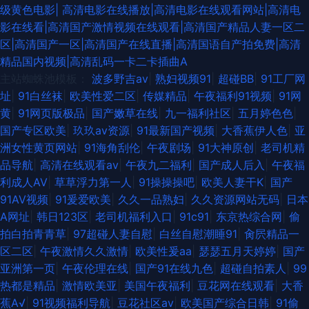
级黄色电影|
高清电影在线播放|高清电影在线观看网站|高清电
国午夜产传媒 国产同事高潮视频 成人黄色av影视 人人艹艹 丁香五月官网 国
影在线看|高清国产激情视频在线观看|高清国产精品人妻一区二
区|高清国产一区|高清国产在线直播|高清国语自产拍免费|高清
产美女自在线 五月天深爱网 东京热床豆 久草婷婷在线 操逼片不卡 欧美老妇
精品国内视频|高清乱码一卡二卡插曲A
主站蜘蛛池模板：
波多野吉av
|
熟妇视频91
|
超碰BB
|
91工厂网
性爱 午夜免费福利影院 91视频网址入口 日韩肏屄片 人人操欧美人 日韩涩涩
址
|
91白丝袜
|
欧美性爱二区
|
传媒精品
|
午夜福利91视频
|
91网
黄
|
91网页版极品
|
国产嫩草在线
|
九一福利社区
|
五月婷色色
|
入口 日本女同中文字幕 久草视频资源网 韩国产香蕉 午夜激情影院 精品人妖
国产专区欧美
|
玖玖av资源
|
91最新国产视频
|
大香蕉伊人色
|
亚
洲女性黄页网站
|
91海角刮伦
|
午夜剧场
|
91大神原创
|
老司机精
av 亚洲十八岁黄色片 青青热久精品 91草视频 国产精品足交1区 三级AV免费
品导航
|
高清在线观看av
|
午夜九二福利
|
国产成人后入
|
午夜福
利成人AV
|
草草浮力第一人
|
91操操操吧
|
欧美人妻干K
|
国产
久草久爱 av激情片 豆花91女人 超碰最新人人爱 探花在线 91豆花在线看 无
91AV视频
|
91爰爱欧美
|
久久一品熟妇
|
久久资源网站无码
|
日本
A网址
|
韩日123区
|
老司机福利入口
|
91c91
|
东京热综合网
|
偷
码人妻熟妇av 韩日中无码视频 国产第3页 国产ts另类人妖 91n成人网站 大香
拍白拍青青草
|
97超碰人妻自慰
|
白丝自慰潮睡91
|
肏屄精品一
区二区
|
午夜激情久久激情
|
欧美性爰aa
|
瑟瑟五月天婷婷
|
国产
蕉伊人干 囯产精品一二三 欧美色中文娱乐网 欧美成人论坛
亚洲第一页
|
午夜伦理在线
|
国产91在线九色
|
超碰自拍素人
|
99
热都是精品
|
激情欧美亚
|
美国午夜福利
|
豆花网在线观看
|
大香
蕉A√
|
91视频福利导航
|
豆花社区av
|
欧美国产综合日韩
|
91偷