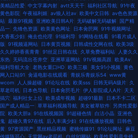
美精品性爱
|
中文字幕内射
|
avtt天天干
|
福利社区导航
|
91午夜
黄色影院
|
午夜福利姬
|
av狼人社av
|
欧美中文日韩
|
av色色资源
站
|
最新91视频
|
亚洲欧美日韩A片
|
无码破解无码破解
|
国产精
品一
|
先锋色资源
|
欧美黄色网址
|
日本肏屄网
|
91牛视频网址
|
大香蕉少妇
|
俺去也伦理
|
91福利导
|
91网络在线看
|
91看片成人
版
|
91视频逼网站
|
日本黄页视频
|
日韩成性交网在线
|
欧美3级
|
久久婷婷香蕉青青
|
91丝足日韩在线
|
久草免费福利站
|
人妻久久
东热
|
无码流出苍井空
|
亚洲草逼网站
|
91V视频高跟
|
欧美Aⅴ
|
福利导航大全
|
老熟女重口HD
|
欧美三极
|
美女91小视频
|
黄色
网入口站91
|
肏逼电影在线观看
|
青娱乐青娱乐54
|
www黄
wcom
|
人人操超碰
|
91论坛在线
|
欧美sss
|
日韩无码A级片
|
久
草老司机
|
日本色导航
|
日本肏屄毛片
|
伊人影院成人A片
|
天天
搞穴
|
福利社女上位
|
欧美成年视频
|
超碰91最新
|
日本不卡二区
|
国产成人精品一
|
草草福利视频导航
|
美女被草软件
|
另类性爱影
院
|
欧美大胆a
|
91在线视频国
|
91超碰色情
|
白洁小晶
|
亚洲色
鬼
|
超碰久青97在线
|
后入丰满少妇
|
91在线播放视频
|
日韩色
黄
|
97资源国产
|
黑丝精品视频
|
蜜桃传媒91
|
91论坛网址
|
麻豆
传媒陈可心
|
天堂网av老司机
|
白丝91网站
|
欧美性爱影音先锋
|