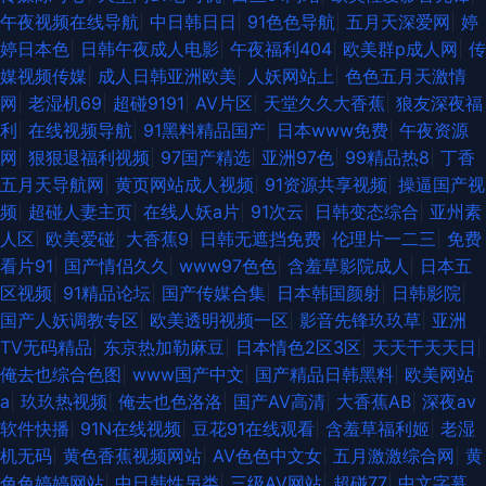
午夜视频在线导航
|
中日韩日日
|
91色色导航
|
五月天深爱网
|
婷
婷日本色
|
日韩午夜成人电影
|
午夜福利404
|
欧美群p成人网
|
传
媒视频传媒
|
成人日韩亚洲欧美
|
人妖网站上
|
色色五月天激情
网
|
老湿机69
|
超碰9191
|
AV片区
|
天堂久久大香蕉
|
狼友深夜福
利
|
在线视频导航
|
91黑料精品国产
|
日本www免费
|
午夜资源
网
|
狠狠退福利视频
|
97国产精选
|
亚洲97色
|
99精品热8
|
丁香
五月天导航网
|
黄页网站成人视频
|
91资源共享视频
|
操逼国产视
频
|
超碰人妻主页
|
在线人妖a片
|
91次云
|
日韩变态综合
|
亚州素
人区
|
欧美爱碰
|
大香蕉9
|
日韩无遮挡免费
|
伦理片一二三
|
免费
看片91
|
国产情侣久久
|
www97色色
|
含羞草影院成人
|
日本五
区视频
|
91精品论坛
|
国产传媒合集
|
日本韩国颜射
|
日韩影院
|
国产人妖调教专区
|
欧美透明视频一区
|
影音先锋玖玖草
|
亚洲
TV无码精品
|
东京热加勒麻豆
|
日本情色2区3区
|
天天干天天日
|
俺去也综合色图
|
www国产中文
|
国产精品日韩黑料
|
欧美网站
a
|
玖玖热视频
|
俺去也色洛洛
|
国产AV高清
|
大香蕉AB
|
深夜av
软件快播
|
91N在线视频
|
豆花91在线观看
|
含羞草福利姬
|
老湿
机无码
|
黄色香蕉视频网站
|
AV色色中文女
|
五月激激综合网
|
黄
色色婷婷网站
|
中日韩性另类
|
三级AV网站
|
超碰77
|
中文字幕