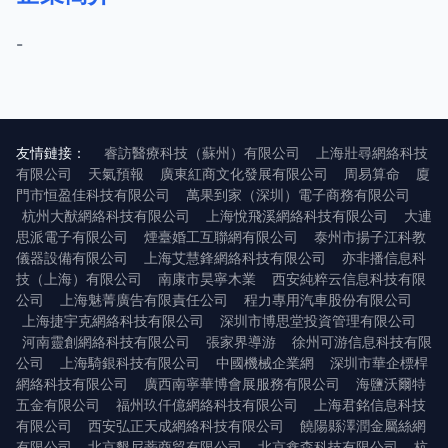
-
友情鏈接：
睿訪醫療科技（蘇州）有限公司
上海壯尋網絡科技
有限公司
天氣預報
廣東紅商文化發展有限公司
周易算命
廈
門市恒盈佳科技有限公司
萬果到家（深圳）電子商務有限公司
杭州大猷網絡科技有限公司
上海悅飛溪網絡科技有限公司
大連
思派電子有限公司
煙臺婚工互聯網有限公司
泰州市揚子江科教
儀器設備有限公司
上海艾慧鋒網絡科技有限公司
亦非播信息科
技（上海）有限公司
南康市昊寧木業
西安純粹云信息科技有限
公司
上海魅菁廣告有限責任公司
程力專用汽車股份有限公司
上海捷宇克網絡科技有限公司
深圳市博思堂投資管理有限公司
河南靈創網絡科技有限公司
張家界導游
徐州可游信息科技有限
公司
上海騎銀科技有限公司
中國機械企業網
深圳市華企標桿
網絡科技有限公司
廣西南寧華博會展服務有限公司
海鹽沃爾特
五金有限公司
福州玖仟億網絡科技有限公司
上海君銘信息科技
有限公司
西安弘正天成網絡科技有限公司
饒陽縣澤潤金屬絲網
有限公司
北京懇尼蒂商貿有限公司
北京鑫森科技有限公司
杭