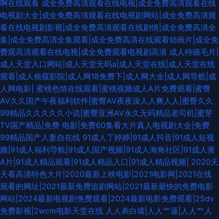
啊在线观看
成全免费高清观看在线电视|成全免费高清观看在线
欧美性爱 91超碰人人爱 欧美色图日本 婷婷综合伊人一区 韩国AV在线青青
电视剧大全|成全免费高清观看在线电视剧网站|成全免费高清观
看在线电视剧影视|成全免费高清观看在线剧情|成全免费高清全
91精品导航 www69视频 日本网站www 男人社区天堂 日韩色色影院 玖玖玖
集|成全免费高清全集观看|成全免费高清在线观看动画片|成全免
费观高清观看在线电视|成全免费观看电视剧高清
成人特级毛片|
女同快播 欧美成人中文在线 后入大屁股少妇 美女喷水网址 日本人人操 在线
成人天堂入口网站|成人天堂无码a|成人天堂在线|成人天堂在线
观看|成人偷窥影院|成人网18免费下|成人网大全|成人网导航|成
看香蕉视频 日韩影院 豆花视频91 影音先锋欧美四级 精品视频91 东京色视频
人网电影|
蜜桃色情在线观看|蜜桃视频成人A片免费观看|蜜臀
AV久久国产午夜福利软件|蜜臀AV夜夜澡人人爽人人|蜜臀久久
久久瑟瑟爰爰 久草资源色 黄色WW 91网站传媒Tv 91豆花视频18 国产三级片
99精品久久久久久小说|蜜臀亚洲AV永久无码精品老司机|蜜芽
TV国产精品|免费 电影|免费60集看大片真人电视剧大全|免费
视频 玖玖精品国产 AV天堂东京热 日韩国国产成人 日韩色图影院 超碰在线精
99精品国产人妻自在线
91成人丁婷婷|91成人抖音|91成人短视
频|91成人福利导航|91成人国产视频|91成人海角社区|91成人黄
品 综合色图区 激情午夜AV 午夜福利2 91色色导航 玖玖资源36 黄色中文字
A片|91成人精品观看|91成人精品入口|91成人精品视频|
2020天
天看高清特色大片|2020最新上映电影|2021电影网|2021在线
幕 蜜桃97干 超碰在线探花91 日本www色色 亚洲3级电影网 久草精品资源
观看的网址|2021最新免费追剧网站|2021最新最快的免费电影
网站|2024最新电视剧免费观看|2024最新电影免费观看|25dv
男人天堂超碰 91大神免费网址 韩国三A91片 微拍92 香蕉视频在线污 国产青
免费影视|2wcm电影天堂在线
人人表白墙|人人艹逼|人人艹人