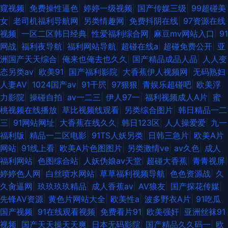
窥视频
|
免费操性逼色
|
婷婷一级视频
|
国产传媒三级
|
99超碰美
女
|
老司机福利导航网
|
另类情趣网
|
免费抖阴在线
|
97资源在线
视频
|
一区二区韩日经典
|
性爱福利综合网
|
麻豆mv网站入口
|
91
网战
|
福利夜导航
|
福利网站导航
|
超碰在线a
|
超碰免费公开
|
亚
洲国产天天综合
|
俺来也俺去也久久
|
国产精品成品人品
|
人人变
态另类av
|
欧美91
|
国产福利影院
|
大香蕉伊人视频网
|
无码熟妇
人妻AV
|
1024国产av
|
91干屄
|
97狠狠
|
青娱乐超碰吧
|
欧美浮
力影院
|
操碰自拍
|
av一二三
|
伊人97一
|
福利视频成人A片
|
蜜
桃视频在线播放
|
草比视频线观看
|
另类综合图片
|
韩日精品一二
三
|
91网站网址
|
大香蕉在线久久
|
韩日123区
|
人人操爱爱
|
九一
福利版
|
精品一二区电影
|
91TS人妖另类
|
日韩三急片
|
欧美A片
网站
|
91线上看
|
欧美A片色图图片
|
另类激情ve
|
av久色
|
成人
福利网站
|
色图综合站
|
人妖伪娘av天堂
|
超碰大香蕉
|
青青视屏
|
婷婷色人网
|
白丝喷水网站
|
草草福利视频导航
|
色色资源战
|
久
久肏逼网
|
玖玖玖玖精品
|
成人香蕉av
|
AV狼友
|
国产探花传媒
|
先锋AV资源
|
黄色片网站大全
|
欧美性a
|
波多野衣A片
|
91吃瓜
国产视频
|
91在线观看视频
|
免费看片91
|
欧美强奸
|
亚洲丝袜91
视频
|
国产天天操天天爽
|
日本无码影院
|
国产精品久久码一
|
欧