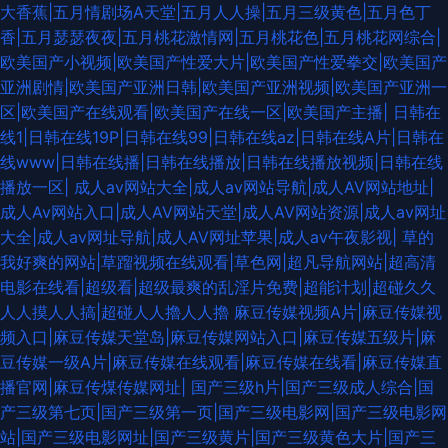
大香蕉|五月情剧场A天堂|五月人人操|五月三级黄色|五月色丁
福利精品 AV午夜无码 玖玖资源热 AV无码偷拍 波多野吉依电影 丝袜香蕉论
香|五月瑟瑟夜夜|五月桃花激情网|五月桃花色|五月桃花网综合|
欧美国产小视频|欧美国产性爱大片|欧美国产性爱拳交|欧美国产
理 东京热AV情趣 国产精品高潮久久 美女强网址 91嫖娼 爱豆福利导航 熟女
亚洲剧情|欧美国产亚洲日韩|欧美国产亚洲视频|欧美国产亚洲一
区|欧美国产在线观看|欧美国产在线一区|欧美国产主播|
日韩在
91视频 福利第一导航视频 国产精品偷窥 亚州撸撸成人网站 国产五码 国产干
线1|日韩在线19P|日韩在线99|日韩在线az|日韩在线A片|日韩在
线www|日韩在线播|日韩在线播放|日韩在线播放视频|日韩在线
逼视频 午夜免费大片 91白丝白虎萝莉 AV性爱社区 91少妇黑丝 深夜AV影视
播放一区|
成人av网站大全|成人av网站导航|成人AV网站地址|
成人Av网站入口|成人AV网站天堂|成人AV网站资源|成人av网址
91视频福利导航 日韩AM网站 超碰在线操香蕉 美女强网址 微拍亚洲色 日本
大全|成人av网址导航|成人AV网址苹果|成人av午夜影视|
草的
我好爽的网站|草蹓视频在线观看|草色网|超凡导航网站|超高清
网站www a片人与兽www 超碰人人96 日韩A级 97色污 91国产综合视频 午
电影在线看|超级看|超级最爽的乱淫片免费|超能计划|超碰久久
人人摸人人搞|超碰人人擼人人擼
麻豆传媒视频A片|麻豆传媒视
夜在线寂寞影院 人妻人操 AV老司机 国产盗摄5区 狼友福利网 欧美怡春院 韩
频入口|麻豆传媒天堂岛|麻豆传媒网站入口|麻豆传媒五级片|麻
豆传媒一级A片|麻豆传媒在线观看|麻豆传媒在线看|麻豆传媒直
国福利一区 黄色A级片五月天 精品一欧美一综合 五月四虎停停色图 日日操
播官网|麻豆传煤传媒网址|
国产三级h片|国产三级成人综合|国
产三级第七页|国产三级第一页|国产三级电影网|国产三级电影网
超碰 91白丝在线看 成人天堂网 91干逼精品 wwwA片 东京热无码中文网 99
站|国产三级电影网址|国产三级黄片|国产三级黄色大片|国产三