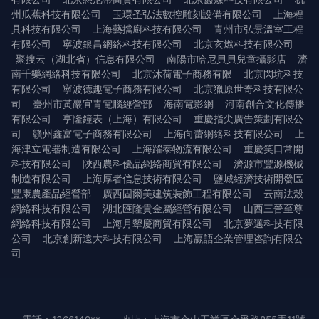
州瓜蕉科技有限公司
玉環圣弘法數控雕刻設備有限公司
上海程
具科技有限公司
上海藝擋廚科技有限公司
青州市弘景溫室工程
有限公司
寧波銀昌網絡科技有限公司
北京玄燃科技有限公司
聚搜云（湖北省）信息有限公司
南陽市哈尼貝貝兒童攝影店
濟
南千樂網絡科技有限公司
北京沐荷電子商務有限
北京閃坑科技
有限公司
寧波德趣電子商務有限公司
北京獵原世奇科技有限公
司
臺州市黃巖宜青電腦經營部
海南電影網
河南創合文化傳播
有限公司
亨隆鐘表（上海）有限公司
重慶指尖廣告策劃有限公
司
贛州鑫富電子商務有限公司
上海向蕾網絡科技有限公司
上
海津立電器制造有限公司
上海躍泰物流有限公司
重慶笑口常開
科技有限公司
陜西農科優品網絡商貿有限公司
濟源市豐源機械
制造有限公司
上海厚者信息技術有限公司
鹽城經濟技術開發區
豐康農產品經營部
廣西固爾美建筑裝飾工程有限公司
云南法殼
網絡科技有限公司
湖北匯隆貴金屬經營有限公司
山西三晉至尊
網絡科技有限公司
上海月顰慶商貿有限公司
北京夢邁科技有限
公司
北京創新遠大科技有限公司
上海贏語企業管理咨詢有限公
司