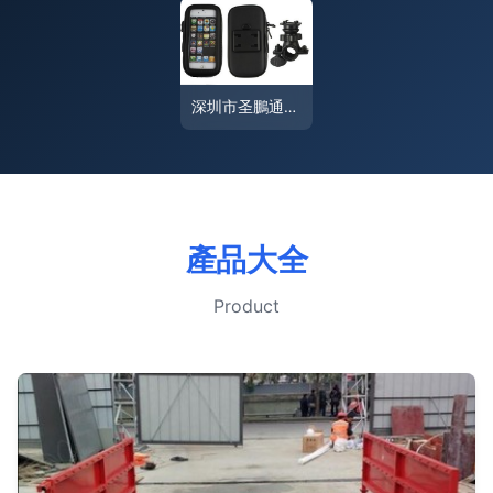
深圳市圣鵬通訊行 6.3寸自行車手機防水包支架，為三星N7100、I9200等大屏手機保駕護航
產品大全
Product