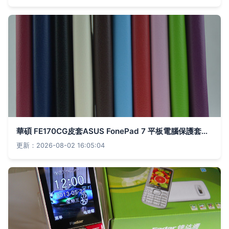
華碩 FE170CG皮套ASUS FonePad 7 平板電腦保護套荔枝紋支架 - 華碩 FE170CG皮套ASUS FonePad 7 平板電腦保護套荔枝紋支架廠家 - 華碩 FE170CG皮套ASUS FonePad 7 平板電腦保護套荔枝紋支架價格 - 深圳市福田區泰英通信器材配套專業市場新超越通訊行 -
更新：2026-08-02 16:05:04