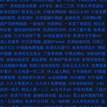
热艹
|
黄色链接在线看
|
a片专区
|
麻豆二三区
|
午夜久草资源站
|
欧美色图91
|
欧美色人妖
|
91狼友网操操
|
精品久久99
|
午夜免费
福利影院
|
欧美强奸
|
豆花视频91视频
|
超碰伦理
|
日韩爽妇网
|
国产淫秽网视频
|
一级肏屄
|
另类网站
|
一本道丁香影院
|
韩日无
码全集
|
微拍福利哇咔呀
|
四虎影院无码
|
日本三极片集
|
欧美成
人超碰
|
六月天婷婷丁香
|
AV色欲蜜桃天堂
|
欧美中文字幕AV
|
成人含羞草
|
91天堂视频
|
超碰97www
|
亚洲超碰在线
|
日韩三
级片123
|
91视频免费视频
|
欧美玖玖爱111
|
欧美性理论片
|
网站
91视频
|
欧美性生交美女
|
丁香香蕉网
|
91黑丝网站
|
深夜福利激
情
|
超碰在线首页
|
精品爱啪
|
亚洲国产欧美另类
|
影视先锋色色
|
豆花视频91视频
|
韩国三级色情影院
|
丝袜玉足五月天
|
免费观看
91看片
|
久久性爱一区二区
|
伊人成人网站
|
不卡海角91
|
91视频
免费观看
|
亚洲影院午夜AV
|
av在线撸撸
|
玖玖偷拍
|
91干逼精
品
|
久久大香蕉伊人
|
久久伊人免费视频
|
日本有码第9页
|
少妇
四虎一线天
|
精品人妻一二三
|
av五月天ab
|
91亚色视频
|
三级片
av片
|
欧美TV另类
|
超碰欧美在线
|
成人qv
|
黑人福利视频导航
|
九一豆花网站
|
欧美中文日韩
|
九一福利网
|
久久草热婷首页
|
超