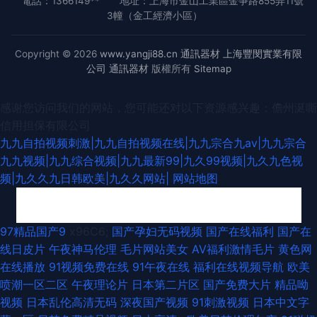
電話：1366149**
地址：上海市金山工業區金爭路855弄11號
3幢（金工經濟小區）
Copyright © 2026
www.yangji88.cn
通訊器材
上海豐閔實業有限
公司
通訊器材
版權所有
Sitemap
感谢您访问我们的网站，您可能还对以下资源感兴趣：儋州涎嘶
信用担保有限公司
九九自拍视频刺激|九九自拍视频在线|九九宗合九av|九九宗合
九九视频|九九综合视频|九九最新99|九久99视频|九久九色视
频|九久久九日韩欧美|九久久网站|
网站地图
狼友激情网 大香蕉伊人成人网 香蕉网站污 超碰91第一页 日韩淫乱视频 久久
97精品国产9
x96C6;
国产孕妇无码视频
国产在线福利
国产在
线日皮片
午夜神马伦理
毛片网站美女
AV福利激情毛片
黄色网
豆花视频18 欧美海外a 日本污网站 久久福利视频导航 三级香蕉视频 人人妻
在线播放
91视频免费在线
91午夜在线
福利在线视频导航
欧美
喷潮一区二区
午夜理论片
日本第二片区
国产免费大片
精品呦
人人插 日韩足交视频91 久久伊人国产精品 最新国产113页 欧美色中色5 91
视频
日本乱伦高清无码
深夜国产视频
91刺激视频
日本中文字