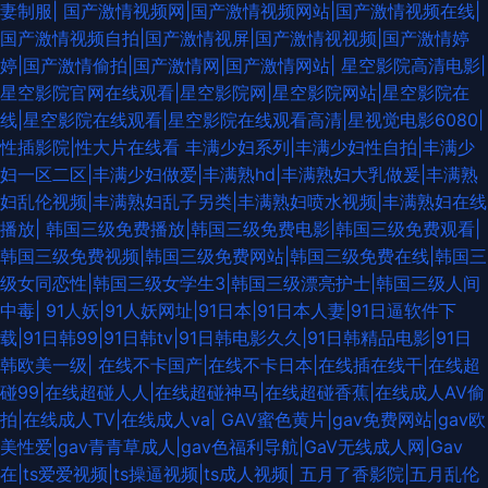
妻制服|
国产激情视频网|国产激情视频网站|国产激情视频在线|
91九色呆哥在线 国产资源自拍 天美传媒AV三级 久草久色首页 欧美国产日韩
国产激情视频自拍|国产激情视屏|国产激情视视频|国产激情婷
婷|国产激情偷拍|国产激情网|国产激情网站|
星空影院高清电影|
成人 人人艹人人 成人免费观看视频 九一在线看 国产在线另类 天堂一区三区
星空影院官网在线观看|星空影院网|星空影院网站|星空影院在
线|星空影院在线观看|星空影院在线观看高清|星视觉电影6080|
在线天堂资源亚洲 日本韩国毛片 青青草福利社 无码流出苍井空 欧美A片色
性插影院|性大片在线看
丰满少妇系列|丰满少妇性自拍|丰满少
妇一区二区|丰满少妇做爱|丰满熟hd|丰满熟妇大乳做爰|丰满熟
图图片 九九热色 亚洲无码11p 亚洲狼友AV天堂 免费的黄色网 久草成人色播
妇乱伦视频|丰满熟妇乱子另类|丰满熟妇喷水视频|丰满熟妇在线
播放|
韩国三级免费播放|韩国三级免费电影|韩国三级免费观看|
日韩理论在线 日韩欧美三级 久久青草看片网站 在线视频福利导航 亚洲欧洲
韩国三级免费视频|韩国三级免费网站|韩国三级免费在线|韩国三
级女同恋性|韩国三级女学生3|韩国三级漂亮护士|韩国三级人间
色图 美女瑟瑟视频 www妞干网 成人97 91打屁股 九九视频网 人妻人妇200
中毒|
91人妖|91人妖网址|91日本|91日本人妻|91日逼软件下
载|91日韩99|91日韩tv|91日韩电影久久|91日韩精品电影|91日
篇 日本一级影片 激情色播导航 精东黄色 久久綜合很很很 亚洲老湿机 亚洲第
韩欧美一级|
在线不卡国产|在线不卡日本|在线插在线干|在线超
碰99|在线超碰人人|在线超碰神马|在线超碰香蕉|在线成人AV偷
四页 亚洲97在线 蜜芽淫秽网 狠狠久久乐 欧美日韩a 婷婷五月天777 日韩欧
拍|在线成人TV|在线成人va|
GAV蜜色黄片|gav免费网站|gav欧
美性爱|gav青青草成人|gav色福利导航|GaV无线成人网|Gav
美国产综合 超碰在线个人 欧洲一级片 超碰人妻系列 老司机综合网 影音先锋
在|ts爱爱视频|ts操逼视频|ts成人视频|
五月了香影院|五月乱伦