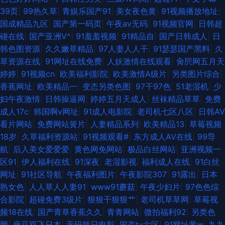
39页
|
99热久草
|
青娱乐国产91
|
美女夜色黄
|
91视频播放地址
|
国成精品九区
|
国产第一码页
|
午夜av无码
|
91视频官网
|
日韩超
碰在线
|
国产亚洲V^
|
91羞羞视频
|
91精品自
|
国产日韩成人
|
日
韩色图资源
|
久久嫩草精品
|
97人妻人人干
|
91瑟瑟国产黑料
|
久
草资源在线
|
91网址在线免费
|
人妖激情在线观看
|
肏屄网五月天
婷婷
|
91视频cn
|
欧美福利影院
|
欧美激情A级片
|
另类图片综合
|
香蕉网址
|
欧美精品一
|
变态另类色图
|
97干97色
|
51老湿机
|
少
妇午夜激情
|
日韩操逼网
|
婷婷五月天成人
|
丝袜精品草草
|
免费
成人17c
|
韩国啊v网址
|
91成人电影院
|
老司机七区八区
|
日韩AV
看片网站
|
免费网站簧片
|
人妻精品系列
|
欧美精品13
|
草莓视频
18岁
|
久草福利资源站
|
91视频观看#
|
东方成人AV在线
|
99导
航
|
后入美女爱爱爱
|
黄色网免网站
|
极品白丝网站
|
亚洲视频一
区91
|
伊人福利在线
|
91深夜
|
老湿影视
|
福利成人在线
|
91白丝
网址
|
91社区导航
|
午夜福利图片
|
午夜影院307
|
91露出
|
日本
熟女色
|
人人草人人妻91
|
www91蘑菇
|
午夜少妇片
|
97色色综
合影院
|
超碰免费3级片
|
狠狠干狠狠艹
|
老司机草草网
|
草莓视
频18在线
|
国产青草香蕉久久
|
青青网站
|
微拍福利92
|
另类色
网
|
麻豆双飞日本
|
无码韩日电影
|
国产tv六区
|
91网址黄w
|
九九