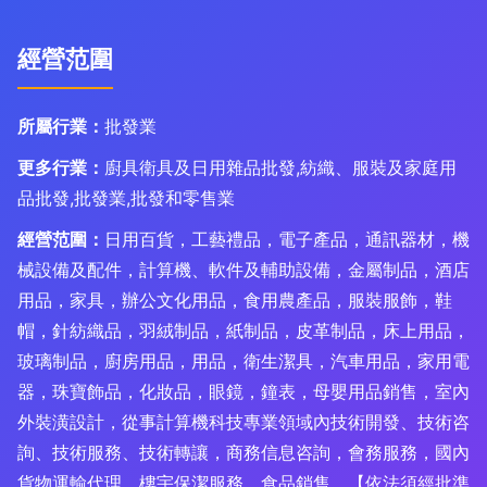
經營范圍
所屬行業：
批發業
更多行業：
廚具衛具及日用雜品批發,紡織、服裝及家庭用
品批發,批發業,批發和零售業
經營范圍：
日用百貨，工藝禮品，電子產品，通訊器材，機
械設備及配件，計算機、軟件及輔助設備，金屬制品，酒店
用品，家具，辦公文化用品，食用農產品，服裝服飾，鞋
帽，針紡織品，羽絨制品，紙制品，皮革制品，床上用品，
玻璃制品，廚房用品，用品，衛生潔具，汽車用品，家用電
器，珠寶飾品，化妝品，眼鏡，鐘表，母嬰用品銷售，室內
外裝潢設計，從事計算機科技專業領域內技術開發、技術咨
詢、技術服務、技術轉讓，商務信息咨詢，會務服務，國內
貨物運輸代理，樓宇保潔服務，食品銷售。【依法須經批準